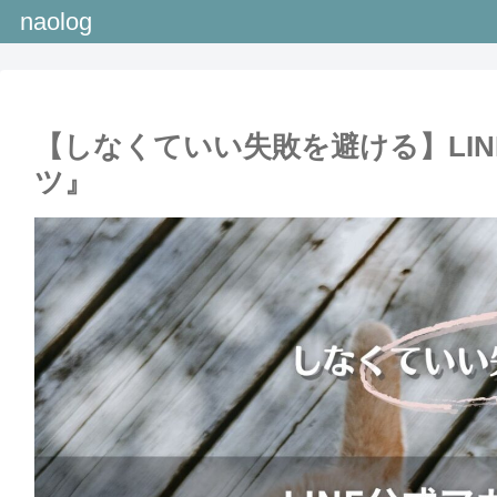
naolog
【しなくていい失敗を避ける】LI
ツ』